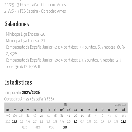
24/25 - 3 FEB España - Obradoiro Ames
25/26 - 3 FEB España - Obradoiro Ames
Galardones
· Minicopa Liga Endesa -20
· Minicopa Liga Endesa -21
· Campeonato de España Junior -23: 4 partidos: 9.3 puntos, 6.5 rebotes, 60%
T2, 83% TL
· Campeonato de España Junior -24: 4 partidos: 13.5 puntos, 5 rebotes, 2.3
robos, 56% T2, 87% TL
Estadísticas
Temporada
2025/2026
Obradoiro Ames (España 3 FEB)
REB
21 partidos
Min
Pt
2pI
2pC
3pI
3pC
TlI
TlC
RDf
ROf
As
Re
Bp
Tf
Tc
Fr
Fc
Val
546
269
143
81
56
23
71
38
81
41
20
15
38
3
6
53
37
273
26,0
12,8
6,8
3,9
2,7
1,1
3,4
1,8
3,9
2,0
1,0
0,7
1,8
0,1
0,3
2,5
1,8
13,0
56%
41%
53%
5,8