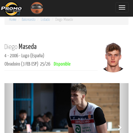
Toggle
naviga
Home
Baloncesto
Listado
Diego
Maseda
Maseda
Diego
4 - 2006 - Lugo (España)
Obradoiro (3 FEB ESP) 25/26
Disponible