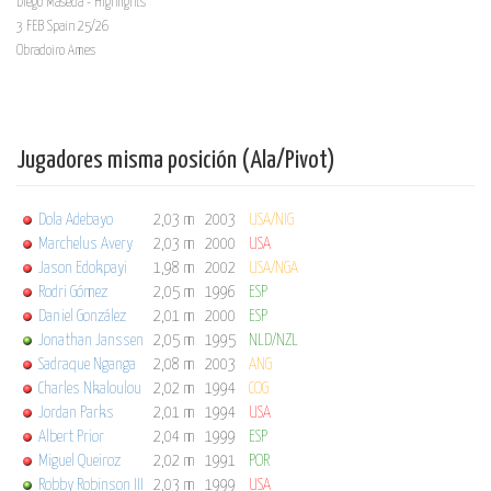
Diego Maseda - Highlights
3 FEB Spain 25/26
Obradoiro Ames
Jugadores misma posición (Ala/Pivot)
Dola Adebayo
2,03 m
2003
USA/NIG
Marchelus Avery
2,03 m
2000
USA
Jason Edokpayi
1,98 m
2002
USA/NGA
Rodri Gómez
2,05 m
1996
ESP
Daniel González
2,01 m
2000
ESP
Jonathan Janssen
2,05 m
1995
NLD/NZL
Sadraque Nganga
2,08 m
2003
ANG
Charles Nkaloulou
2,02 m
1994
COG
Jordan Parks
2,01 m
1994
USA
Albert Prior
2,04 m
1999
ESP
Miguel Queiroz
2,02 m
1991
POR
Robby Robinson III
2,03 m
1999
USA