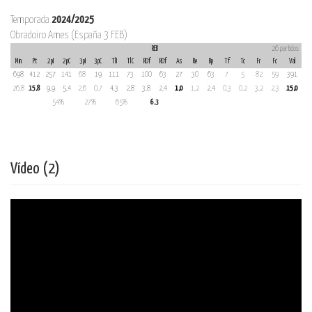
Temporada
2024/2025
Obradoiro Ames (España 3 FEB)
REB
26 partidos
Min
Pt
2pI
2pC
3pI
3pC
TlI
TlC
RDf
ROf
As
Re
Bp
Tf
Tc
Fr
Fc
Val
698
412
257
141
68
19
111
73
100
63
27
30
63
7
5
82
59
391
26,8
15,8
9,9
5,4
2,6
0,7
4,3
2,8
3,8
2,4
1,0
1,2
2,4
0,3
0,2
3,2
2,3
15,0
54%
27%
65%
6,3
Vídeo (2)