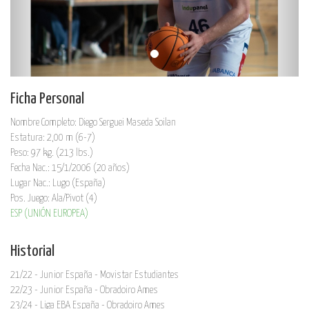
Ficha Personal
Nombre Completo: Diego Serguei Maseda Soilan
Estatura: 2,00 m (6-7)
Peso: 97 kg. (213 lbs.)
Fecha Nac.: 15/1/2006 (20 años)
Lugar Nac.: Lugo (España)
Pos. Juego: Ala/Pivot (4)
ESP (UNIÓN EUROPEA)
Historial
21/22 - Junior España - Movistar Estudiantes
22/23 - Junior España - Obradoiro Ames
23/24 - Liga EBA España - Obradoiro Ames