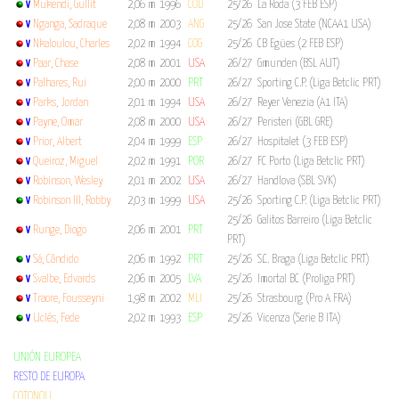
Mukendi, Gullit
2,06 m
1996
COD
25/26 La Roda (3 FEB ESP)
V
Nganga, Sadraque
2,08 m
2003
ANG
25/26 San Jose State (NCAA1 USA)
V
Nkaloulou, Charles
2,02 m
1994
COG
25/26 CB Egües (2 FEB ESP)
V
Paar, Chase
2,08 m
2001
USA
26/27 Gmunden (BSL AUT)
V
Palhares, Rui
2,00 m
2000
PRT
26/27 Sporting C.P. (Liga Betclic PRT)
V
Parks, Jordan
2,01 m
1994
USA
26/27 Reyer Venezia (A1 ITA)
V
Payne, Omar
2,08 m
2000
USA
26/27 Peristeri (GBL GRE)
V
Prior, Albert
2,04 m
1999
ESP
26/27 Hospitalet (3 FEB ESP)
V
Queiroz, Miguel
2,02 m
1991
POR
26/27 FC Porto (Liga Betclic PRT)
V
Robinson, Wesley
2,01 m
2002
USA
26/27 Handlova (SBL SVK)
V
Robinson III, Robby
2,03 m
1999
USA
25/26 Sporting C.P. (Liga Betclic PRT)
V
25/26 Galitos Barreiro (Liga Betclic
Runge, Diogo
2,06 m
2001
PRT
V
PRT)
Sá, Cândido
2,06 m
1992
PRT
25/26 S.C. Braga (Liga Betclic PRT)
V
Svalbe, Edvards
2,06 m
2005
LVA
25/26 Imortal BC (Proliga PRT)
V
Traore, Fousseyni
1,98 m
2002
MLI
25/26 Strasbourg (Pro A FRA)
V
Uclés, Fede
2,02 m
1993
ESP
25/26 Vicenza (Serie B ITA)
V
UNIÓN EUROPEA
RESTO DE EUROPA
COTONOU