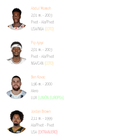
Abdul Momoh
2,01 m. - 2003
Pivot - Ala/Pivot
USA/NGA
(COTO)
Pip Ajayi
2,01 m. - 2003
Pivot - Ala/Pivot
NGA/CAN
(COTO)
Ben Kovac
1,96 m. - 2000
Alero
LUX
(UNIÓN EUROPEA)
Jordan Brown
2,11 m. - 1999
Ala/Pivot - Pivot
USA
(EXTRANJERO)