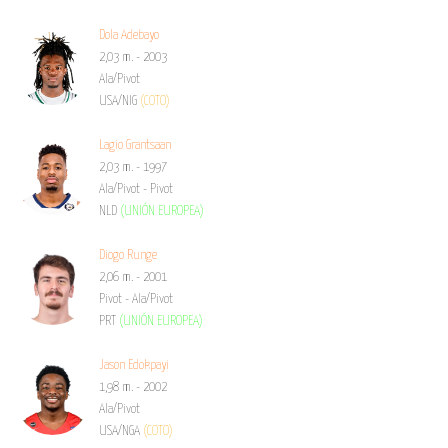
Dola Adebayo
2,03 m. - 2003
Ala/Pivot
USA/NIG
(COTO)
Lagio Grantsaan
2,03 m. - 1997
Ala/Pivot - Pivot
NLD
(UNIÓN EUROPEA)
Diogo Runge
2,06 m. - 2001
Pivot - Ala/Pivot
PRT
(UNIÓN EUROPEA)
Jason Edokpayi
1,98 m. - 2002
Ala/Pivot
USA/NGA
(COTO)