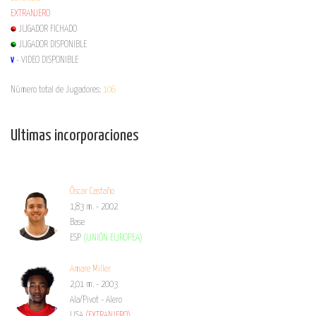
EXTRANJERO
JUGADOR FICHADO
JUGADOR DISPONIBLE
- VIDEO DISPONIBLE
V
Número total de Jugadores:
106
Ultimas incorporaciones
Óscar Castaño
1,83 m. - 2002
Base
ESP
(UNIÓN EUROPEA)
Amare Miller
2,01 m. - 2003
Ala/Pivot - Alero
USA
(EXTRANJERO)