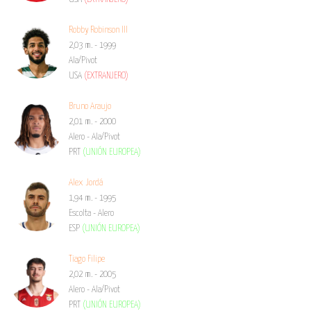
Robby Robinson III
2,03 m. - 1999
Ala/Pivot
USA
(EXTRANJERO)
Bruno Araujo
2,01 m. - 2000
Alero - Ala/Pivot
PRT
(UNIÓN EUROPEA)
Alex Jordá
1,94 m. - 1995
Escolta - Alero
ESP
(UNIÓN EUROPEA)
Tiago Filipe
2,02 m. - 2005
Alero - Ala/Pivot
PRT
(UNIÓN EUROPEA)