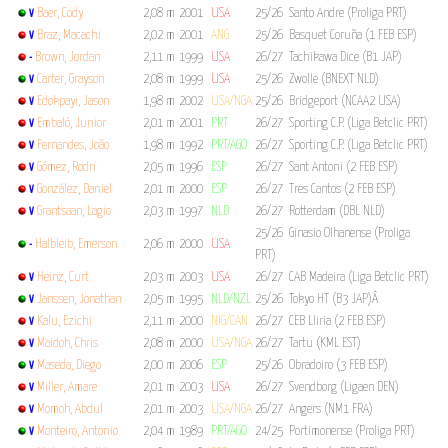
Baer, Cody
2,08 m
2001
USA
25/26 Santo Andre (Proliga PRT)
V
Braz, Macachi
2,02 m
2001
ANG
25/26 Basquet Coruña (1 FEB ESP)
V
Brown, Jordan
2,11 m
1999
USA
26/27 Tachikawa Dice (B1 JAP)
-
Carter, Grayson
2,08 m
1999
USA
25/26 Zwolle (BNEXT NLD)
V
Edokpayi, Jason
1,98 m
2002
USA/NGA
25/26 Bridgeport (NCAA2 USA)
V
Embaló, Junior
2,01 m
2001
PRT
26/27 Sporting C.P. (Liga Betclic PRT)
V
Fernandes, João
1,98 m
1992
PRT/AGO
26/27 Sporting C.P. (Liga Betclic PRT)
V
Gómez, Rodri
2,05 m
1996
ESP
26/27 Sant Antoni (2 FEB ESP)
V
González, Daniel
2,01 m
2000
ESP
26/27 Tres Cantos (2 FEB ESP)
V
Grantsaan, Lagio
2,03 m
1997
NLD
26/27 Rotterdam (DBL NLD)
V
25/26 Ginasio Olhanense (Proliga
Halbleib, Emerson
2,06 m
2000
USA
-
PRT)
Heinz, Curt
2,03 m
2003
USA
26/27 CAB Madeira (Liga Betclic PRT)
V
Janssen, Jonathan
2,05 m
1995
NLD/NZL
25/26 Tokyo HT (B3 JAP)Â
V
Kalu, Ezichi
2,11 m
2000
NIG/CAN
26/27 CEB Lliria (2 FEB ESP)
V
Maidoh, Chris
2,08 m
2000
USA/NGA
26/27 Tartu (KML EST)
V
Maseda, Diego
2,00 m
2006
ESP
25/26 Obradoiro (3 FEB ESP)
V
Miller, Amare
2,01 m
2003
USA
26/27 Svendborg (Ligaen DEN)
V
Momoh, Abdul
2,01 m
2003
USA/NGA
26/27 Angers (NM1 FRA)
V
Monteiro, Antonio
2,04 m
1989
PRT/AGO
24/25 Portimonense (Proliga PRT)
V