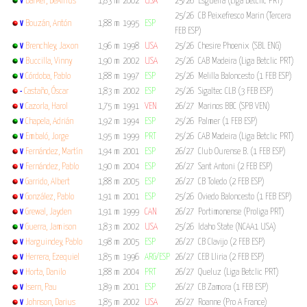
Barker, DeAirius
1,83 m
2002
USA
25/26 Esgueira (Liga Betclic PRT)
V
25/26 CB Peixefresco Marin (Tercera
Bouzán, Antón
1,88 m
1995
ESP
V
FEB ESP)
Brenchley, Jaxon
1,96 m
1998
USA
25/26 Chesire Phoenix (SBL ENG)
V
Buccilla, Vinny
1,90 m
2002
USA
25/26 CAB Madeira (Liga Betclic PRT)
V
Córdoba, Pablo
1,88 m
1997
ESP
25/26 Melilla Baloncesto (1 FEB ESP)
V
Castaño, Óscar
1,83 m
2002
ESP
25/26 Sigaltec CLB (3 FEB ESP)
-
Cazorla, Harol
1,75 m
1991
VEN
26/27 Marinos BBC (SPB VEN)
V
Chapela, Adrián
1,92 m
1994
ESP
25/26 Palmer (1 FEB ESP)
V
Embaló, Jorge
1,95 m
1999
PRT
25/26 CAB Madeira (Liga Betclic PRT)
V
Fernández, Martín
1,94 m
2001
ESP
26/27 Club Ourense B. (1 FEB ESP)
V
Fernández, Pablo
1,90 m
2004
ESP
26/27 Sant Antoni (2 FEB ESP)
V
Garrido, Albert
1,88 m
2005
ESP
26/27 CB Toledo (2 FEB ESP)
V
González, Pablo
1,91 m
2001
ESP
25/26 Oviedo Baloncesto (1 FEB ESP)
V
Grewal, Jayden
1,91 m
1999
CAN
26/27 Portimonense (Proliga PRT)
V
Guerra, Jamison
1,83 m
2002
USA
25/26 Idaho State (NCAA1 USA)
V
Harguindey, Pablo
1,98 m
2005
ESP
26/27 CB Clavijo (2 FEB ESP)
V
Herrera, Ezequiel
1,85 m
1996
ARG/ESP
26/27 CEB Lliria (2 FEB ESP)
V
Horta, Danilo
1,88 m
2004
PRT
26/27 Queluz (Liga Betclic PRT)
V
Isern, Pau
1,89 m
2001
ESP
26/27 CB Zamora (1 FEB ESP)
V
Johnson, Darius
1,85 m
2002
USA
26/27 Roanne (Pro A France)
V