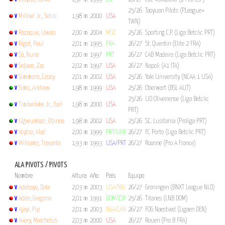
V
25/26 Taoyuan Pilots (P.League+
Millner Jr., Setric
1,98 m
2000
USA
V
TWN)
Razaque, Uwais
2,00 m
2004
MOZ
25/26 Sporting C.P. (Liga Betclic PRT)
V
Rigot, Paul
2,01 m
1995
FRA
26/27 St. Quentin (Elite 2 FRA)
V
Sá, Nuno
2,00 m
1997
PRT
26/27 CAB Madeira (Liga Betclic PRT)
V
Seljaas, Zac
2,02 m
1997
USA
26/27 Napoli (A1 ITA)
V
Simmons, Casey
2,01 m
2002
USA
25/26 Yale University (NCAA 1 USA)
V
Sims, Andrew
1,98 m
1999
USA
25/26 Oberwart (BSL AUT)
V
25/26 UD Oliveirense (Liga Betclic
Timberlake Jr., Earl
1,98 m
2000
USA
V
PRT)
Ugwuakazi, Obinna
1,98 m
2002
USA
25/26 S.C. Lusitania (Proliga PRT)
V
Voytso, Vlad
2,00 m
1999
PRT/UKR
26/27 FC Porto (Liga Betclic PRT)
V
Williams, Travante
1,93 m
1993
USA/PRT
26/27 Roanne (Pro A France)
V
ALA PIVOTS / PIVOTS
Nombre
Altura
Año
País
Equipo
Adebayo, Dola
2,03 m
2003
USA/NIG
26/27 Groningen (BNXT League NLD)
V
Adón, Gregorio
2,01 m
1991
DOM/ESP
25/26 Titanes (LNB DOM)
V
Ajayi, Pip
2,01 m
2003
NGA/CAN
26/27 FOG Naestved (Ligaen DEN)
V
Avery, Marchelus
2,03 m
2000
USA
26/27 Rouen (Pro B FRA)
V