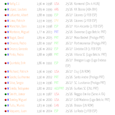
Kelly, C.J.
1,96 m
1998
USA
25/26 Kormend (Div A HUN)
V
López, Lautaro
1,89 m
1999
ARG
25/26 KK Bosna (ABA BIH)
V
Lafuente, Albert
1,88 m
1999
ESP
26/27 Cáceres (2 FEB ESP)
V
Lima, Patrick
1,93 m
1995
CPV
25/26 Cáceres (2 FEB ESP)
V
Manchón, Dani
1,93 m
1998
ESP
26/27 HLA Alicante (1 FEB ESP)
V
Monteiro, Miguel
1,77 m
2003
PRT
25/26 Ovarense (Liga Betclic PRT)
V
Nogal, David
1,89 m
2005
PRT
26/27 Maia Basket (Proliga PRT)
V
Oliveira, Pedro
1,80 m
1997
PRT
26/27 Portimonense (Proliga PRT)
V
Orozco, Gonzalo
1,96 m
2002
ESP
26/27 Córdoba CB (1 FEB ESP)
V
Pinto, Pedro
1,88 m
1988
PRT
25/26 Vitoria SC (Liga Betclic PRT)
V
26/27 Breogan Lugo (Liga Endesa
Quintela, Erik
1,86 m
1991
ESP
V
ESP)
Richard, Patrick
1,96 m
1990
USA
26/27 Cluj (LN ROM)
V
Saiote, Guilherme
1,90 m
2002
PRT
25/26 Santo Andre (Proliga PRT)
V
Silva, Sergio
1,93 m
1996
PRT
26/27 S.C. Lusitania (Proliga PRT)
V
Simão, Tedoyame
1,80 m
2002
AGO/PRT
25/26 Guifoes SC (CN1 PRT)
V
Smith, Jamar
1,91 m
1987
USA
25/26 Reggio Emilia (Serie A ITA)
V
Tomley, Miguel
1,90 m
2000
USA
26/27 CAB Madeira (Liga Betclic PRT)
V
Tutu, Munis
1,83 m
1996
CAN
25/26 Brasov (LN ROM)
V
Vaquero, Juan
1,90 m
2004
ESP
25/26 La Roda (3 FEB ESP)
V