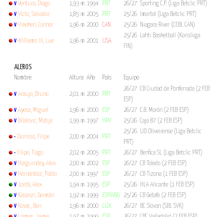
Ventura, Diogo
1,93 m
1994
PRT
26/27 Sporting C.P. (Liga Betclic PRT)
V
Victo, Salvador
1,85 m
2005
PRT
25/26 Imortal (Liga Betclic PRT)
V
Vreeken, Connor
1,96 m
2000
CAN
25/26 Niagara River (CEBL CAN)
V
25/26 Lahti Basketball (Korisliiga
Williams III, Lue
1,96 m
2001
USA
V
FIN)
ALEROS
Nombre
Altura
Año
País
Equipo
26/27 CB Ciudad de Ponferrada (2 FEB
Araujo, Bruno
2,01 m
2000
PRT
V
ESP)
Ayesa, Miguel
1,96 m
2000
ESP
26/27 C.B. Morón (2 FEB ESP)
V
Bilalovic, Matija
1,99 m
1997
HRV
25/26 Caja 87 (2 FEB ESP)
V
25/26 UD Oliveirense (Liga Betclic
Dionisio, Filipe
2,00 m
2004
PRT
-
PRT)
Filipe, Tiago
2,02 m
2005
PRT
26/27 Benfica SL (Liga Betclic PRT)
-
Harguindey, Alex
2,00 m
2002
ESP
26/27 CB Toledo (2 FEB ESP)
V
Hernández, Pablo
2,00 m
1997
ESP
26/27 CB Tizona (1 FEB ESP)
V
Jordá, Alex
1,94 m
1995
ESP
25/26 HLA Alicante (1 FEB ESP)
V
Kasanzi, Germán
1,92 m
1999
ESP/ANG
25/26 CB Getafe (2 FEB ESP)
V
Kovac, Ben
1,96 m
2000
LUX
26/27 BC Slovan (SBL SVK)
V
Llamas, Jaime
1,97 m
1999
ESP
26/27 CBC Valladolid (2 FEB ESP)