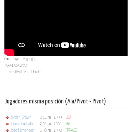
Omar Payne - Highlights
NCAA1 USA 23/24
University of Central Florida
Jugadores misma posición (Ala/Pivot - Pivot)
Jordan Brown
2,11 m
1999
USA
Junior Embaló
2,01 m
2001
PRT
João Fernandes
1,98 m
1992
PRT/AGO