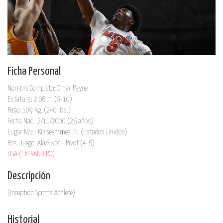
Ficha Personal
Nombre Completo: Omar Payne
Estatura: 2,08 m (6-10)
Peso: 109 kg. (240 lbs.)
Fecha Nac.: 2/11/2000 (25 años)
Lugar Nac.: Kisseemmee, FL (Estados Unidos)
Pos. Juego: Ala/Pivot - Pivot (4-5)
USA (EXTRANJERO)
Descripción
(Inception Sports Athlete)
Historial