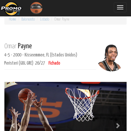
Toggle
naviga
Home
Baloncesto
Listado
Omar
Payne
Payne
Omar
4-5 - 2000 - Kisseemmee, FL (Estados Unidos)
Peristeri (GBL GRE) 26/27
Fichado