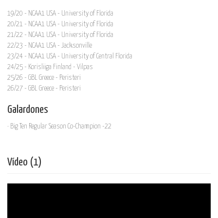
19/20 - NCAA1 USA - University of Florida
20/21 - NCAA1 USA - University of Florida
21/22 - NCAA1 USA - University of Florida
22/23 - NCAA1 USA - Jacksonville
23/24 - NCAA1 USA - University of Central Florida
24/25 - Korisliiga Finland - Vilpas
25/26 - GBL Greece - Peristeri
26/27 - GBL Greece - Peristeri
Galardones
· Big Ten Regular Season Co-Champion -22
Vídeo (1)