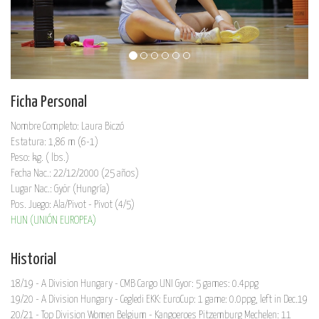
Ficha Personal
Nombre Completo: Laura Biczó
Estatura: 1,86 m (6-1)
Peso: kg. ( lbs.)
Fecha Nac.: 22/12/2000 (25 años)
Lugar Nac.: Györ (Hungría)
Pos. Juego: Ala/Pivot - Pivot (4/5)
HUN (UNIÓN EUROPEA)
Historial
18/19 - A Division Hungary - CMB Cargo UNI Gyor: 5 games: 0.4ppg
19/20 - A Division Hungary - Cegledi EKK: EuroCup: 1 game: 0.0ppg, left in Dec.19
20/21 - Top Division Women Belgium - Kangoeroes Pitzemburg Mechelen: 11