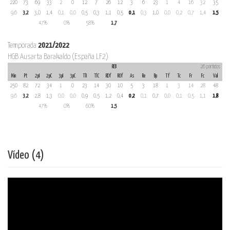
220
73
69
33
2
0
12
7
26
12
3
6
23
1
4
16
32
35
9,6
3,2
3,0
1,4
0,1
0,0
0,5
0,3
1,1
0,5
0,1
0,3
1,0
0,0
0,2
0,7
1,4
1,5
47%
0%
58%
1,7
Temporada
2021/2022
HGB Ausarta Barakaldo (España LF2)
REB
26 partidos
Min
Pt
2pI
2pC
3pI
3pC
TlI
TlC
RDf
ROf
As
Re
Bp
Tf
Tc
Fr
Fc
Val
250
82
72
34
1
0
23
14
30
10
5
3
18
1
3
14
28
48
9,6
3,2
2,8
1,3
0,0
0,0
0,9
0,5
1,2
0,4
0,2
0,1
0,7
0,0
0,1
0,5
1,1
1,8
47%
0%
60%
1,5
Vídeo (4)