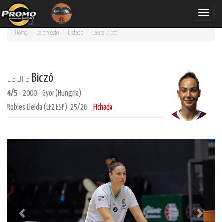
Toggle
naviga
Home
Baloncesto
Listado
Laura
Biczó
Biczó
Laura
4/5
- 2000 - Györ (Hungría)
Robles Lleida (LF2 ESP) 25/26
Fichada