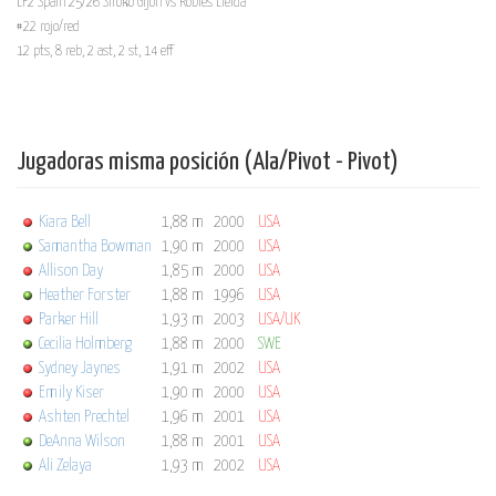
LF2 Spain 25/26 Siroko Gijón vs Robles Lleida
#22 rojo/red
12 pts, 8 reb, 2 ast, 2 st, 14 eff
Jugadoras misma posición (Ala/Pivot - Pivot)
Kiara Bell
1,88 m
2000
USA
Samantha Bowman
1,90 m
2000
USA
Allison Day
1,85 m
2000
USA
Heather Forster
1,88 m
1996
USA
Parker Hill
1,93 m
2003
USA/UK
Cecilia Holmberg
1,88 m
2000
SWE
Sydney Jaynes
1,91 m
2002
USA
Emily Kiser
1,90 m
2000
USA
Ashten Prechtel
1,96 m
2001
USA
DeAnna Wilson
1,88 m
2001
USA
Ali Zelaya
1,93 m
2002
USA