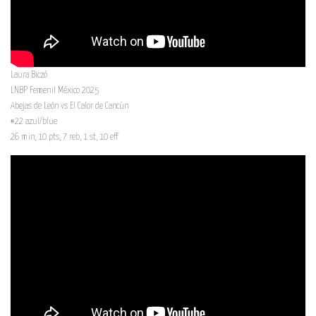
Laura Biczó
LNBP Femenil México 2025
Abejas de León vs El Calor de Cancún
#22 azul/blue
26 min, 10 pts, 7 reb, 1 st, 10 eff