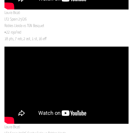
Laura Biczó
LF2 Spain 25/26
Robles Lleida vs TGN Basquet
#22 rojo/red
18 pts, 7 reb, 2 ast, 1 st, 16 eff
Laura Biczó