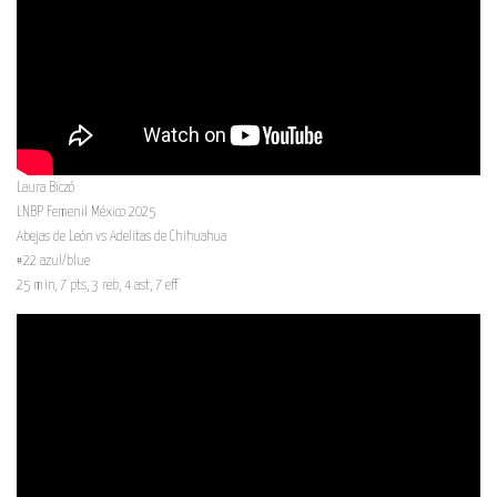
Laura Biczó
LNBP Femenil México 2025
Abejas de León vs Adelitas de Chihuahua
#22 azul/blue
25 min, 7 pts, 3 reb, 4 ast, 7 eff