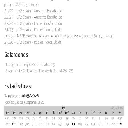
games: 2.4ppg, 1.6rpg
21/22 - LF2 Spain - Ausarta Barakaldo
22/23 - LF2 Spain - Ausarta Barakaldo
23/24 - LF2 Spain - Femenino Alcorcón
24/25 - LF2 Spain - Robles Forca Lleida
2025 - LNBPF Mexico - Abejas de León: 17 games: 4.3ppg, 2.8rpg, 1.2apg
25/26 - LF2 Spain - Robles Forca Lleida
Galardones
· Hungarian League Semifinals -19
· Spanish LF2 Player of the Week Round 26 -25
Estadísticas
Temporada
2025/2026
Robles Lleida (España LF2)
REB
25 partidos
Min
Pt
2pI
2pC
3pI
3pC
TlI
TlC
RDf
ROf
As
Re
Bp
Tf
Tc
Fr
Fc
Val
671
277
205
90
78
21
44
34
107
23
28
19
67
11
3
39
55
197
26,8
11,1
8,2
3,6
3,1
0,8
1,8
1,4
4,3
0,9
1,1
0,8
2,7
0,4
0,1
1,6
2,2
7,9