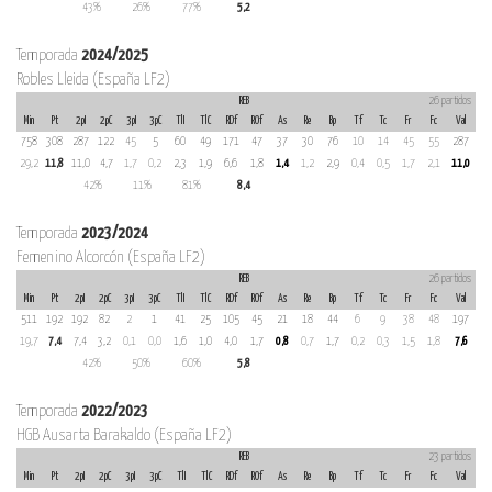
43%
26%
77%
5,2
Temporada
2024/2025
Robles Lleida (España LF2)
REB
26 partidos
Min
Pt
2pI
2pC
3pI
3pC
TlI
TlC
RDf
ROf
As
Re
Bp
Tf
Tc
Fr
Fc
Val
758
308
287
122
45
5
60
49
171
47
37
30
76
10
14
45
55
287
29,2
11,8
11,0
4,7
1,7
0,2
2,3
1,9
6,6
1,8
1,4
1,2
2,9
0,4
0,5
1,7
2,1
11,0
42%
11%
81%
8,4
Temporada
2023/2024
Femenino Alcorcón (España LF2)
REB
26 partidos
Min
Pt
2pI
2pC
3pI
3pC
TlI
TlC
RDf
ROf
As
Re
Bp
Tf
Tc
Fr
Fc
Val
511
192
192
82
2
1
41
25
105
45
21
18
44
6
9
38
48
197
19,7
7,4
7,4
3,2
0,1
0,0
1,6
1,0
4,0
1,7
0,8
0,7
1,7
0,2
0,3
1,5
1,8
7,6
42%
50%
60%
5,8
Temporada
2022/2023
HGB Ausarta Barakaldo (España LF2)
REB
23 partidos
Min
Pt
2pI
2pC
3pI
3pC
TlI
TlC
RDf
ROf
As
Re
Bp
Tf
Tc
Fr
Fc
Val